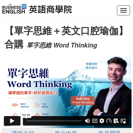
Togg
navig
【單字思維＋英文口腔瑜伽】
合購
單字思維 Word Thinking