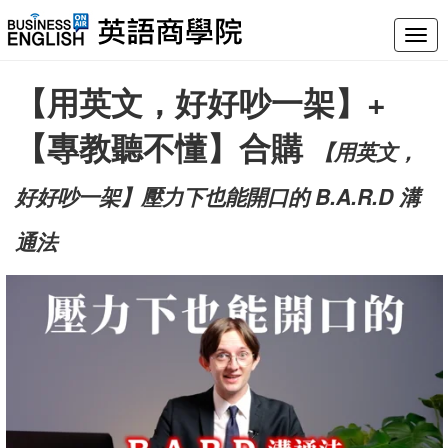
Togg
navig
【用英文，好好吵一架】+
【專教聽不懂】合購
【用英文，
好好吵一架】壓力下也能開口的 B.A.R.D 溝
通法