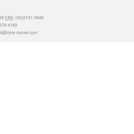
033
FAX
: (02)2731-5946
)578-4182
ask@core-corner.com