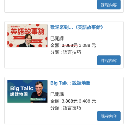
課程內容
歡迎來到…《英語故事館》
已開課
金額:
3,388元
3,088 元
分類 : 語言技巧
課程內容
Big Talk：說話地圖
已開課
金額:
3,888元
3,488 元
分類 : 語言技巧
課程內容