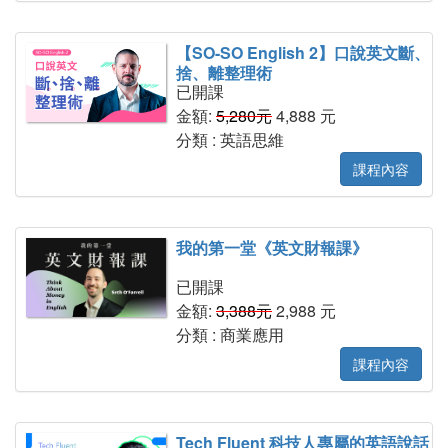
【SO-SO English 2】口說英文斷、
捨、離整理術
已開課
金額:
5,280元
4,888 元
分類 : 英語思維
課程內容
我的第一堂《英文財報課》
已開課
金額:
3,388元
2,988 元
分類 : 商業應用
課程內容
Tech Fluent 科技人專屬的英語說話