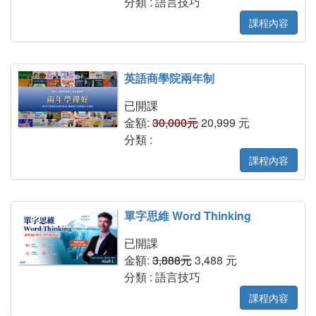
分類 : 語言技巧
課程內容
英語商學院兩年制
已開課
金額:
30,000元
20,999 元
分類 :
課程內容
單字思維 Word Thinking
已開課
金額:
3,888元
3,488 元
分類 : 語言技巧
課程內容