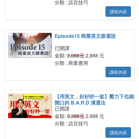
分類 : 語言技巧
課程內容
Episode15 商業英文跟著說
已開課
金額:
3,088元
2,888 元
分類 : 商業應用
課程內容
【用英文，好好吵一架】壓力下也能
開口的 B.A.R.D 溝通法
已開課
金額:
3,388元
2,988 元
分類 : 語言技巧
課程內容