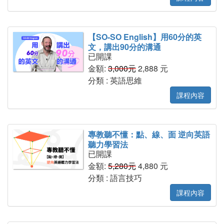
【SO-SO English】用60分的英
文，講出90分的溝通
已開課
金額:
3,000元
2,888 元
分類 : 英語思維
課程內容
專教聽不懂：點、線、面 逆向英語
聽力學習法
已開課
金額:
5,280元
4,880 元
分類 : 語言技巧
課程內容