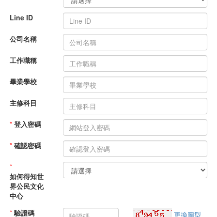
Line ID
公司名稱
工作職稱
畢業學校
主修科目
*
登入密碼
*
確認密碼
*
如何得知世
界公民文化
中心
*
驗證碼
更換圖型