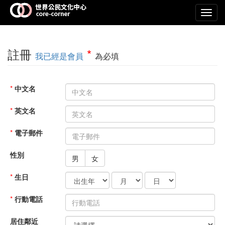
Toggl
navig
註冊
*
我已經是會員
為必填
*
中文名
*
英文名
*
電子郵件
性別
男
女
*
生日
*
行動電話
居住鄰近